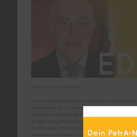
Liebe Leser und Leserinnen!
In dieser Herbstausgabe der PetrA findet ihr in gewohnter
unternahmen z.B. 35 Personen im Frühjahr eine 4-tägige Rei
besuchten PetrA-Samstag. Einige Anliegen und Ansuchen, d
Ausgabe in Angriff nehmen oder bereits abschließen. Foto
der Blick nach vorne und so wollen wir euch unser Program
der einen oder anderen Veranstaltung teilzunehmen. Ein s