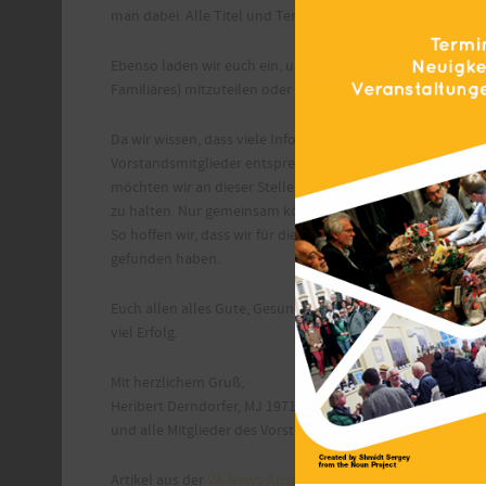
man dabei. Alle Titel und Termine findet ihr in dieser Ausg
Ebenso laden wir euch ein, uns für die nächste Nummer w
Familiäres) mitzuteilen oder Beiträge selbst zu gestalten.
Da wir wissen, dass viele Informationen heute via Intern
Vorstandsmitglieder entsprechende Zugangsmöglichkeiten e
möchten wir an dieser Stelle aber auch allen, die sich i
zu halten. Nur gemeinsam können wir unsere Gemeinscha
So hoffen wir, dass wir für diese Ausgabe das richtige M
gefunden haben.
Euch allen alles Gute, Gesundheit und Lebensfreude, dene
viel Erfolg.
Mit herzlichem Gruß,
Heribert Derndorfer, MJ 1971
und alle Mitglieder des Vorstands
Artikel aus der
VA-News-Ausgabe November 2015