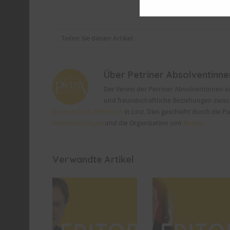
Teilen Sie diesen Artikel:
Über
Petriner Absolventinn
Der Verein der Petriner Absolventinnen 
und freundschaftliche Beziehungen zwis
Gymnasiums Petrinum
in Linz. Dies geschieht durch die P
Veranstaltungen
und die Organisation von
Reisen
.
Verwandte Artikel