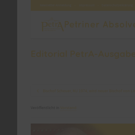
Newsletter Anmeldung
-
Impressum
-
Datenschutzerklärung
Editorial PetrA-Ausga
Bischof Scheuer, MJ 1974, wird neuer Bischof von Li
Veröffentlicht in
Vorstand