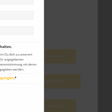
eisen
(30)
chule
(58)
eranstaltungen
(56)
orstand
(37)
halten.
dem Du dich zu unserem
PetrA-Mitglied werden
n Dir angegebenen
Übereinstimmung mit deren
gegeben werden.
ngungen
.*
Facebook-Gruppe beitreten
Newsletter abbonieren