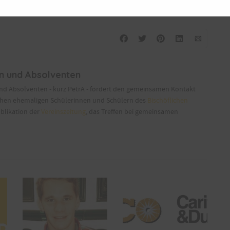
en und Absolventen
und Absolventen - kurz PetrA - fördert den gemeinsamen Kontakt
chen ehemaligen Schülerinnen und Schülern des
Bischöflichen
ublikation der
Vereinszeitung
, das Treffen bei gemeinsamen