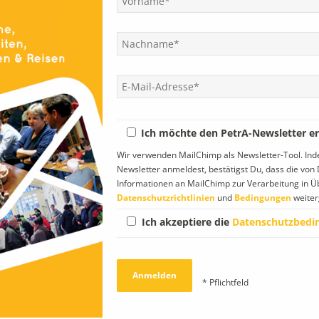
abe.
R
ieder besondere Anlässe und Feste (Studienabschlüsse, Jubiläen,
S
V
et ausgetauscht und weitergegeben werden, haben die jüngeren
V
rarbeitet. Ihnen gebührt für diese Arbeit herzlicher Dank, danken
n welcher Form auch immer bemühen, unsere PetrA frisch und lebendig
Ich möchte den PetrA-Newsletter er
ft pflegen und unsere Aufgaben wahrnehmen.
aß und eine ausgewogene Mischung an Informationen und Bildern
Wir verwenden MailChimp als Newsletter-Tool. In
Newsletter anmeldest, bestätigst Du, dass die vo
Informationen an MailChimp zur Verarbeitung in 
Datenschutzrichtlinien
und
Bedingungen
weiter
n unter euch, die noch in Ausbildung stehen, Kraft, Ausdauer und
Ich akzeptiere die
Datenschutzbedi
* Pflichtfeld