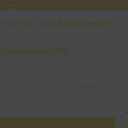
-
Statuten
be November 2015
nz
An alle Vereinsmitglieder
L
D