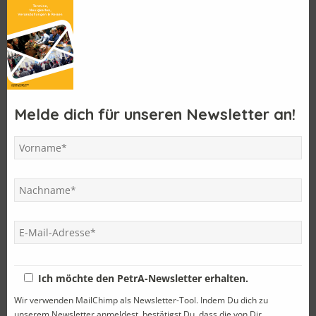
Letzte Einträge
Melde dich für unseren Newsletter an!
Der MJ 1975 feierte sein 50 jähriges Jubiläum
Im Land des Döners und der antiken Philosophen
Einladung zum PetrA-Samstag
PetrA – Reise 2025
Mit dem Pepimobil zu Anton Bruckners erstem Schulhaus
Kategorien
Ich möchte den PetrA-Newsletter erhalten.
Wir verwenden MailChimp als Newsletter-Tool. Indem Du dich zu
Abschied
(8)
unserem Newsletter anmeldest, bestätigst Du, dass die von Dir