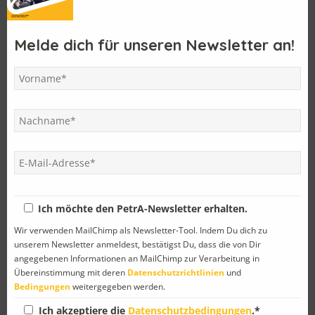
Schülerinnen und Schülern des
Bischöflichen Gymnasiums
Petrinum
in Linz. Dies geschieht durch die Publikation der
Vereinszeitung
, das Treffen bei gemeinsamen
Veranstaltungen
Melde dich für unseren Newsletter an!
und die Organisation von
Reisen
.
Verwandte Artikel
Ich möchte den PetrA-Newsletter erhalten.
Wir verwenden MailChimp als Newsletter-Tool. Indem Du dich zu
Einladung zur
Vom Altpetriner zum
unserem Newsletter anmeldest, bestätigst Du, dass die von Dir
Generalversammlung
Junglehrer
angegebenen Informationen an MailChimp zur Verarbeitung in
Übereinstimmung mit deren
Datenschutzrichtlinien
und
Bedingungen
weitergegeben werden.
Ich akzeptiere die
Datenschutzbedingungen
.*