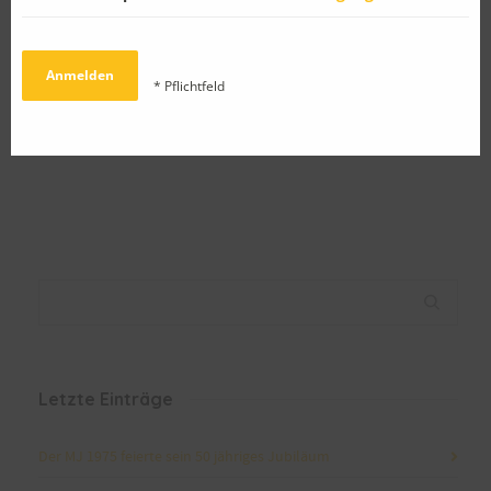
* Pflichtfeld
Gemeinsame Besinnung
Einladung zum PetrA-
Samstag 2017
Letzte Einträge
Der MJ 1975 feierte sein 50 jähriges Jubiläum