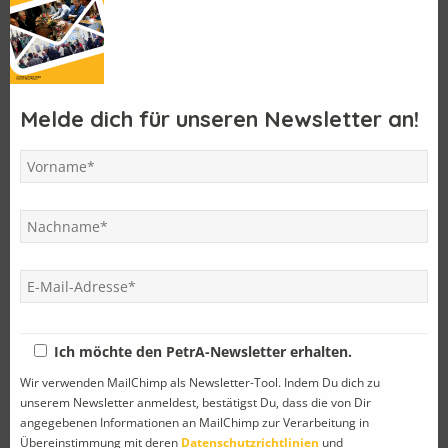
Letzte Einträge
Der MJ 1975 feierte sein 50 jähriges Jubiläum
Melde dich für unseren Newsletter an!
Im Land des Döners und der antiken Philosophen
Einladung zum PetrA-Samstag
PetrA – Reise 2025
Mit dem Pepimobil zu Anton Bruckners erstem Schulhaus
Kategorien
Abschied
(8)
Ich möchte den PetrA-Newsletter erhalten.
Allgemein
(4)
Wir verwenden MailChimp als Newsletter-Tool. Indem Du dich zu
unserem Newsletter anmeldest, bestätigst Du, dass die von Dir
Ankündigung
(43)
angegebenen Informationen an MailChimp zur Verarbeitung in
Übereinstimmung mit deren
Datenschutzrichtlinien
und