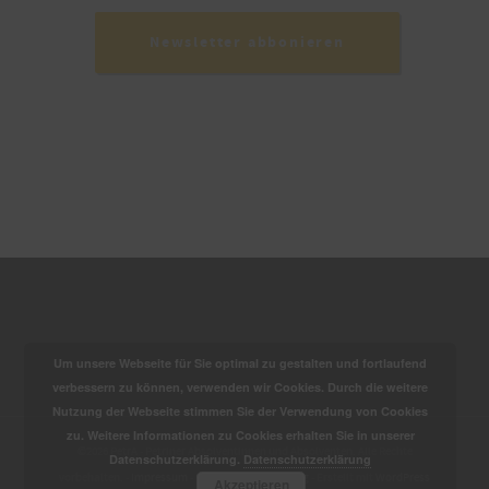
Newsletter abbonieren
Um unsere Webseite für Sie optimal zu gestalten und fortlaufend
verbessern zu können, verwenden wir Cookies. Durch die weitere
Nutzung der Webseite stimmen Sie der Verwendung von Cookies
zu. Weitere Informationen zu Cookies erhalten Sie in unserer
©2026 PetrA - Petriner Absolventinnen und Absolventen. Alle Rechte
Datenschutzerklärung.
Datenschutzerklärung
vorbehalten. -
Impressum
-
Datenschutzerklärung
- Erstellt mit
WordPress
Akzeptieren