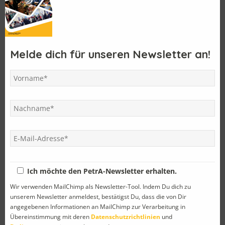
Letzte Einträge
Der MJ 1975 feierte sein 50 jähriges Jubiläum
Im Land des Döners und der antiken Philosophen
Melde dich für unseren Newsletter an!
Einladung zum PetrA-Samstag
PetrA – Reise 2025
Mit dem Pepimobil zu Anton Bruckners erstem Schulhaus
Kategorien
Abschied
(8)
Ich möchte den PetrA-Newsletter erhalten.
Allgemein
(4)
Wir verwenden MailChimp als Newsletter-Tool. Indem Du dich zu
unserem Newsletter anmeldest, bestätigst Du, dass die von Dir
Ankündigung
(43)
angegebenen Informationen an MailChimp zur Verarbeitung in
Übereinstimmung mit deren
Datenschutzrichtlinien
und
Facebook
(1)