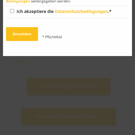
Bedingungen
weitergegeben werden.
Gedanken
(10)
Ich akzeptiere die
Datenschutzbedingungen
.*
Neues von PetrA-Mitgliedern
(30)
Reisen
(30)
* Pflichtfeld
Schule
(58)
Veranstaltungen
(56)
Vorstand
(37)
PetrA-Mitglied werden
Facebook-Gruppe beitreten