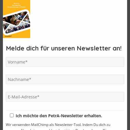
Letzte Einträge
Melde dich für unseren Newsletter an!
Der MJ 1975 feierte sein 50 jähriges Jubiläum
Im Land des Döners und der antiken Philosophen
Einladung zum PetrA-Samstag
PetrA – Reise 2025
Mit dem Pepimobil zu Anton Bruckners erstem Schulhaus
Kategorien
Ich möchte den PetrA-Newsletter erhalten.
Wir verwenden MailChimp als Newsletter-Tool. Indem Du dich zu
Abschied
(8)