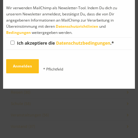
Kategorien
Wir verwenden MailChimp als Newsletter-Tool. Indem Du dich zu
unserem Newsletter anmeldest, bestätigst Du, dass die von Dir
angegebenen Informationen an MailChimp zur Verarbeitung in
Abschied
(8)
Übereinstimmung mit deren
Datenschutzrichtlinien
und
Bedingungen
weitergegeben werden.
Allgemein
(4)
Ich akzeptiere die
Datenschutzbedingungen
.*
Ankündigung
(43)
Facebook
(1)
* Pflichtfeld
Gedanken
(10)
Neues von PetrA-Mitgliedern
(30)
Reisen
(30)
Schule
(58)
Veranstaltungen
(56)
Vorstand
(37)