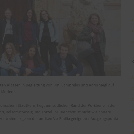
I
E
P
M
K
A
ten Klassen in Begleitung von Irini Lambrakis und Karin Siegl auf
A
h Modena.
A
orischem Stadtkern, liegt am südlichen Rand der Po-Ebene in der
F
 Balsamicoessig und Tortellini. Die Stadt ist nicht wie andere
 zentralen Lage an der antiken Via Emilia geeigneter Ausgangspunkt
G
N