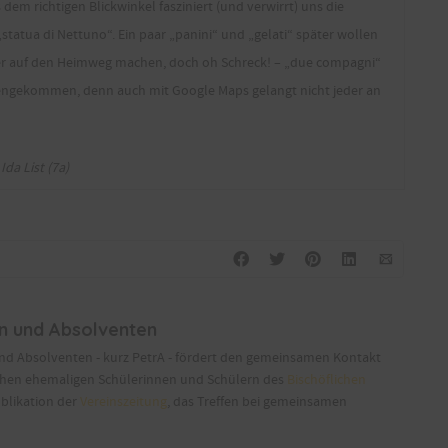
 dem richtigen Blickwinkel fasziniert (und verwirrt) uns die
statua di Nettuno“. Ein paar „panini“ und „gelati“ später wollen
er auf den Heimweg machen, doch oh Schreck! – „due compagni“
ngekommen, denn auch mit Google Maps gelangt nicht jeder an
Ida List (7a)
en und Absolventen
und Absolventen - kurz PetrA - fördert den gemeinsamen Kontakt
chen ehemaligen Schülerinnen und Schülern des
Bischöflichen
ublikation der
Vereinszeitung
, das Treffen bei gemeinsamen