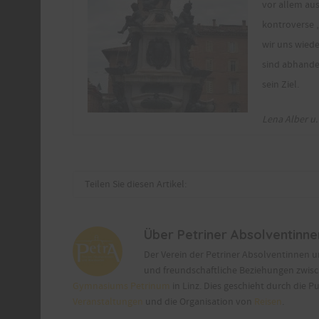
vor allem aus
kontroverse „
wir uns wied
sind abhande
sein Ziel.
Lena Alber u. 
Teilen Sie diesen Artikel:
Über
Petriner Absolventinn
Der Verein der Petriner Absolventinnen 
und freundschaftliche Beziehungen zwis
Gymnasiums Petrinum
in Linz. Dies geschieht durch die P
Veranstaltungen
und die Organisation von
Reisen
.