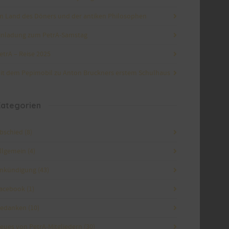
m Land des Döners und der antiken Philosophen
inladung zum PetrA-Samstag
etrA – Reise 2025
it dem Pepimobil zu Anton Bruckners erstem Schulhaus
ategorien
bschied
(8)
llgemein
(4)
nkündigung
(43)
acebook
(1)
edanken
(10)
eues von PetrA-Mitgliedern
(30)