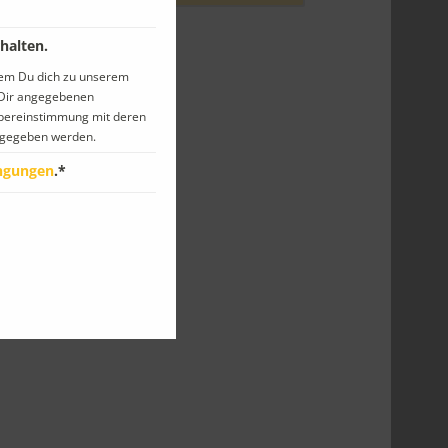
halten.
dem Du dich zu unserem
n Dir angegebenen
Übereinstimmung mit deren
gegeben werden.
ngungen
.*