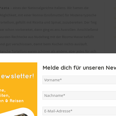
Pasta
– eines der Nationalgerichte Italiens. Wir hatten die
R
Möglichkeit, mit einer Nonna (Großmutter) für Modena typische
S
Tortelloni, gefüllt mit Ricotta und Spinat, zuzubereiten. Der Teig
V
war schon vorbereitet, dann ging es ans Ausrollen. Anschließend
wurden Rechtecke aus Nudelteig mit der Ricotta Masse befüllt
V
und gut verschlossen, damit beim Kochen nichts ausläuft.
Manche Tortelloni waren schöner als andere, aber jedes für sich
ein Meisterwerk. Am Abend darauf wurden sie bei den Gasteltern
verkostet. Buonissimi!
Melde dich für unseren New
Parmigiano Reggiano
– Der erste Laut, den wir beim
Aussteigen vernehmen, ist ein lautes Muhen. Mitten in der
italienischen suburbanen Wildnis steht auf einer Straßenseite die
Käserei, auf der anderen die zugehörige Molkerei. Die Kühlkette
ist also leicht zu halten, vom Eimer in einen großen Topf. Zuerst
bietet das traditionelle „Caseificio“ keine allzu beeindruckenden