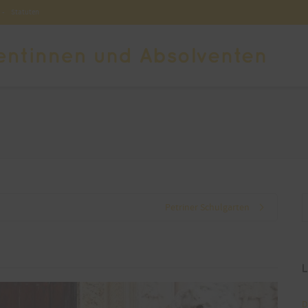
-
Statuten
Petriner Schulgarten
L
D