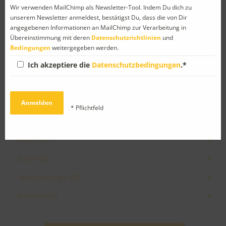
Kategorien
Wir verwenden MailChimp als Newsletter-Tool. Indem Du dich zu
unserem Newsletter anmeldest, bestätigst Du, dass die von Dir
angegebenen Informationen an MailChimp zur Verarbeitung in
Abschied
(8)
Übereinstimmung mit deren
Datenschutzrichtlinien
und
Allgemein
(4)
Bedingungen
weitergegeben werden.
Ich akzeptiere die
Datenschutzbedingungen
.*
Ankündigung
(43)
Facebook
(1)
Gedanken
(10)
* Pflichtfeld
Neues von PetrA-Mitgliedern
(30)
Reisen
(30)
Schule
(58)
Veranstaltungen
(56)
Vorstand
(37)