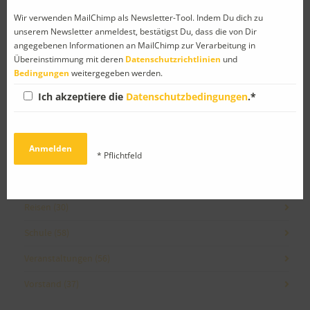
Kategorien
Wir verwenden MailChimp als Newsletter-Tool. Indem Du dich zu
unserem Newsletter anmeldest, bestätigst Du, dass die von Dir
angegebenen Informationen an MailChimp zur Verarbeitung in
Abschied
(8)
Übereinstimmung mit deren
Datenschutzrichtlinien
und
Bedingungen
weitergegeben werden.
Allgemein
(4)
Ich akzeptiere die
Datenschutzbedingungen
.*
Ankündigung
(43)
Facebook
(1)
* Pflichtfeld
Gedanken
(10)
Neues von PetrA-Mitgliedern
(30)
Reisen
(30)
Schule
(58)
Veranstaltungen
(56)
Vorstand
(37)