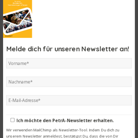
Letzte Einträge
Melde dich für unseren Newsletter an!
Der MJ 1975 feierte sein 50 jähriges Jubiläum
Im Land des Döners und der antiken Philosophen
Einladung zum PetrA-Samstag
PetrA – Reise 2025
Mit dem Pepimobil zu Anton Bruckners erstem Schulhaus
Kategorien
Ich möchte den PetrA-Newsletter erhalten.
Wir verwenden MailChimp als Newsletter-Tool. Indem Du dich zu
Abschied
(8)
unserem Newsletter anmeldest, bestätigst Du, dass die von Dir