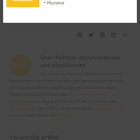
* Pflichtfeld
Artikel aus der
PetrA-Ausgabe November 2020
Über
Petriner Absolventinnen
und Absolventen
Der Verein der Petriner Absolventinnen und
Absolventen - kurz PetrA - fördert den gemeinsamen Kontakt
und freundschaftliche Beziehungen zwischen ehemaligen
Schülerinnen und Schülern des
Bischöflichen Gymnasiums
Petrinum
in Linz. Dies geschieht durch die Publikation der
Vereinszeitung
, das Treffen bei gemeinsamen
Veranstaltungen
und die Organisation von
Reisen
.
Verwandte Artikel