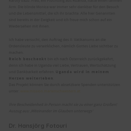
Karoly dazu. Fred, ein Flüchtling aus Ruanda, hatte einen lahmen
Arm. Die blinde Monica war immer sehr dankbar für den Besuch
und die Lebensmittel, die ich ihr brachte. Alle hier Genannten
sind bereits in der Ewigkeit und ich freue mich schon auf ein
Wiedersehen mit ihnen.
Ich habe versucht, den Auftrag des II. Vatikanums an die
Ordensleute zu verwirklichen, nämlich Gottes Liebe sichtbar zu
machen.
Reich beschenkt
bin ich nach Österreich zurückgekehrt,
denn ich habe in Uganda viel Liebe, Vertrauen, Wertschätzung
Uganda wird in meinem
und Dankbarkeit erfahren.
Herzen weiterleben
.
Das Projekt können Sie durch absetzbare Spenden unterstützen
unter:
www.mission.marienschwestern.at
Ihre Bescheidenheit in Person macht sie zu einer ganz Großen!
Auszug aus: ‚Miteinander im Glauben unterwegs‘
Dr. Hansjörg Fotouri