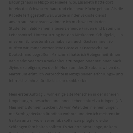
Bildungshaus in Mizigo übersiedeln. Sr. Elisabeth hatte dort
bereits das Schwesternhaus und eine neue Küche gebaut. Als die
Kapelle fertiggestellt war, wurde mir der Sakristeidienst
anvertraut. Ansonsten widmete ich mich weiterhin den
Studenten. Bald kamen alleinerziehende Frauen und baten um
Lebensmittel, Unterstützung bei den Mietkosten, Schulgeld,… In
unserem Schwesternhaus haben wir auch Gästezimmer. So
durften wir immer wieder liebe Gäste aus Österreich und
Deutschland begrüßen. Manchmal hatte ich Gelegenheit, ihnen
den Markt oder das Krankenhaus zu zeigen oder mit ihnen nach
Jiyinda zu pilgern, wo der hl. Noah um des Glaubens willen das
Martyrium erlitt. Ich verbrachte in Mizigo sieben erfahrungs– und
lehrreiche Jahre, für die ich sehr dankbar bin.
Mein erster Auftrag… war, einige alte Menschen in der näheren
Umgebung zu besuchen und ihnen Lebensmittel zu bringen (z.B.
Maismehl, Bohnen, Zucker). Da war Peter, der in einem urigen,
mit Stroh gedeckten Rundbau wohnte und den ich meistens im
Garten antraf, wo er seine Tabakpflanzen pflegte, die die
Schlangen fern halten sollten. Es dauerte nicht lange, da kam