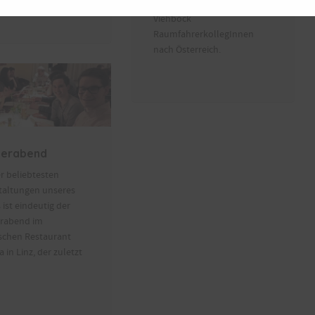
Raumstation MIR lädt Franz
Viehböck
RaumfahrerkollegInnen
nach Österreich.
derabend
r beliebtesten
taltungen unseres
 ist eindeutig der
rabend im
ischen Restaurant
 in Linz, der zuletzt