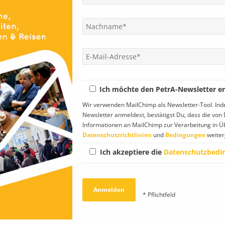
in Stelzer machten
Mariendom. Unserer
tronauten Halt...
Einladung folgten rund 20...
Ich möchte den PetrA-Newsletter er
Wir verwenden MailChimp als Newsletter-Tool. In
Newsletter anmeldest, bestätigst Du, dass die vo
Informationen an MailChimp zur Verarbeitung in 
Datenschutzrichtlinien
und
Bedingungen
weiter
enswege der
Astronauten im
omie
Petrinum am
Ich akzeptiere die
Datenschutzbedi
05.10.2016, 17:30 Uhr,
t vom Vortrag von
Festsaal
rof. Dr. Josef
Anlässlich seines 25-Jahr-
umer (MJ 1970) In
Jubiläums des
* Pflichtfeld
enarbeit mit Schule
Forschungsaufenthaltes an
ternverein fand am
Bord der russischen
tag, 3....