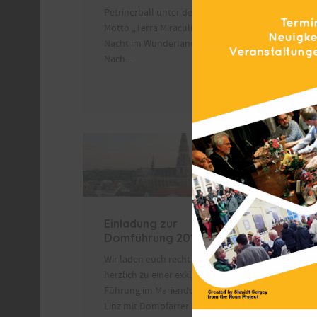
Petrinerball unter dem
Valent
Motto „Terra Miraculi – Eine
zwei As
Nacht im Wunderland“ statt.
Nach...
Leid
Ökon
Einladung zur
Berich
Domführung 2016
Univ.-P
Wir laden euch recht
Nussba
herzlich zu einer exklusiven
Zusamm
Führung im Mariendom in
und El
Linz mit Dompfarrer Dr.
Donners