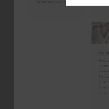
Maximilian Strasser und...
Plau
Eine de
Verans
Vereins
Plaude
griech
Taverna
am...