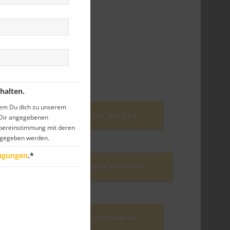
Reisen
(30)
Schule
(58)
Veranstaltungen
(56)
Vorstand
(37)
halten.
dem Du dich zu unserem
PetrA-Mitglied werden
n Dir angegebenen
Übereinstimmung mit deren
gegeben werden.
ngungen
.*
Facebook-Gruppe beitreten
Newsletter abbonieren