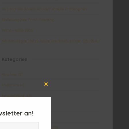
Im Land des Döners und der antiken Philosophen
Einladung zum PetrA-Samstag
PetrA – Reise 2025
Mit dem Pepimobil zu Anton Bruckners erstem Schulhaus
Kategorien
Abschied
(8)
Allgemein
(4)
Close
this
Ankündigung
(43)
module
Facebook
(1)
sletter an!
Gedanken
(10)
Neues von PetrA-Mitgliedern
(30)