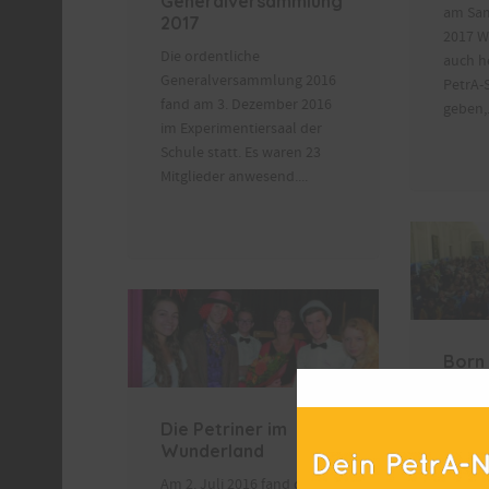
Generalversammlung
am Sam
2017
2017 Wi
Die ordentliche
auch h
Generalversammlung 2016
PetrA-
fand am 3. Dezember 2016
geben,.
im Experimentiersaal der
Schule statt. Es waren 23
Mitglieder anwesend....
Born 
Astr
Petr
Die Petriner im
In die
Wunderland
5.10. 
Am 2. Juli 2016 fand der
Event s