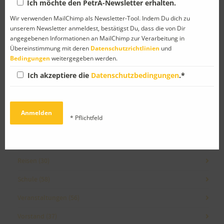
Ich möchte den PetrA-Newsletter erhalten.
Wir verwenden MailChimp als Newsletter-Tool. Indem Du dich zu
Kategorien
unserem Newsletter anmeldest, bestätigst Du, dass die von Dir
angegebenen Informationen an MailChimp zur Verarbeitung in
Übereinstimmung mit deren
Datenschutzrichtlinien
und
Abschied
(8)
Bedingungen
weitergegeben werden.
Allgemein
(4)
Ich akzeptiere die
Datenschutzbedingungen
.*
Ankündigung
(43)
Facebook
(1)
* Pflichtfeld
Gedanken
(10)
Neues von PetrA-Mitgliedern
(30)
Reisen
(30)
Schule
(58)
Veranstaltungen
(56)
Vorstand
(37)