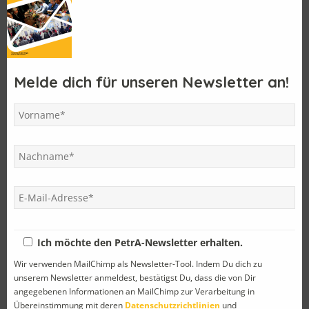
Letzte Einträge
Der MJ 1975 feierte sein 50 jähriges Jubiläum
Melde dich für unseren Newsletter an!
Im Land des Döners und der antiken Philosophen
Einladung zum PetrA-Samstag
PetrA – Reise 2025
Mit dem Pepimobil zu Anton Bruckners erstem Schulhaus
Kategorien
Abschied
(8)
Ich möchte den PetrA-Newsletter erhalten.
Allgemein
(4)
Wir verwenden MailChimp als Newsletter-Tool. Indem Du dich zu
unserem Newsletter anmeldest, bestätigst Du, dass die von Dir
Ankündigung
(43)
angegebenen Informationen an MailChimp zur Verarbeitung in
Übereinstimmung mit deren
Datenschutzrichtlinien
und