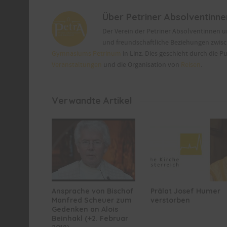
Über
Petriner Absolventinn
Der Verein der Petriner Absolventinnen 
und freundschaftliche Beziehungen zwis
Gymnasiums Petrinum
in Linz. Dies geschieht durch die P
Veranstaltungen
und die Organisation von
Reisen
.
Verwandte Artikel
Ansprache von Bischof
Prälat Josef Humer
Manfred Scheuer zum
verstorben
Gedenken an Alois
Beinhakl (+2. Februar