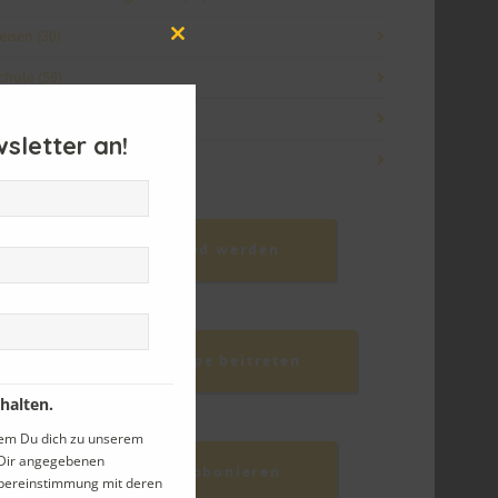
eisen
(30)
Close
this
chule
(58)
module
eranstaltungen
(56)
sletter an!
orstand
(37)
PetrA-Mitglied werden
Facebook-Gruppe beitreten
halten.
dem Du dich zu unserem
n Dir angegebenen
Newsletter abbonieren
Übereinstimmung mit deren