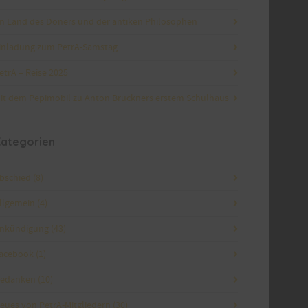
m Land des Döners und der antiken Philosophen
inladung zum PetrA-Samstag
etrA – Reise 2025
it dem Pepimobil zu Anton Bruckners erstem Schulhaus
ategorien
bschied
(8)
llgemein
(4)
nkündigung
(43)
acebook
(1)
edanken
(10)
eues von PetrA-Mitgliedern
(30)