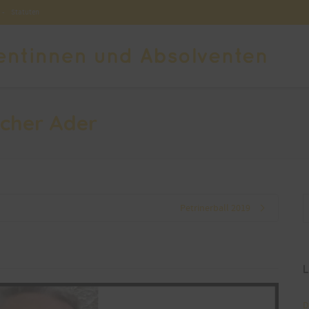
-
Statuten
icher Ader
Petrinerball 2019
L
D