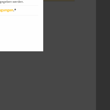
gegeben werden.
ngungen
.*