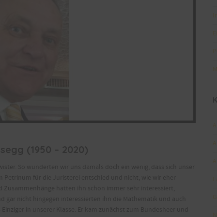
I
E
P
M
K
A
A
segg (1950 – 2020)
A
ister. So wunderten wir uns damals doch ein wenig, dass sich unser
etrinum für die Juristerei entschied und nicht, wie wir eher
F
und Zusammenhänge hatten ihn schon immer sehr interessiert,
G
nd gar nicht hingegen interessierten ihn die Mathematik und auch
ls Einziger in unserer Klasse. Er kam zunächst zum Bundesheer und
N